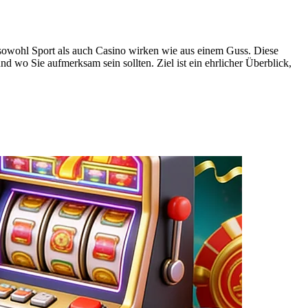
d sowohl Sport als auch Casino wirken wie aus einem Guss. Diese
d wo Sie aufmerksam sein sollten. Ziel ist ein ehrlicher Überblick,