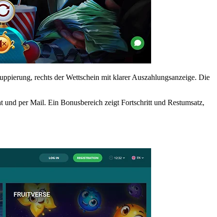
ruppierung, rechts der Wettschein mit klarer Auszahlungsanzeige. Die
t und per Mail. Ein Bonusbereich zeigt Fortschritt und Restumsatz,