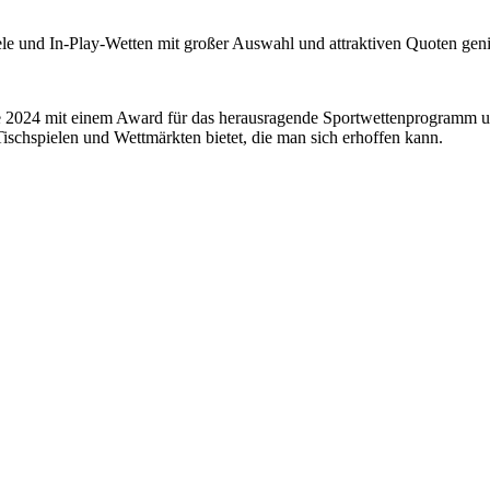
le und In-Play-Wetten mit großer Auswahl und attraktiven Quoten gen
e 2024 mit einem Award für das herausragende Sportwettenprogramm un
Tischspielen und Wettmärkten bietet, die man sich erhoffen kann.