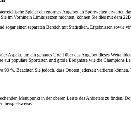
terreichische Spieler ein enormes Angebot an Sportwetten erwartet, da
n Sie im Vorhinein Limits setzen möchten, können Sie dies mit dem 22B
d sogar einen separaten Bereich mit Statistiken, Ergebnissen sowie virt
ler Aspekt, um ein genaues Urteil über das Angebot dieses Wettanbieter
ise auf populäre Sportarten und große Ereignisse wie die Champions Le
90 %. Beachten Sie jedoch, dass Quoten jederzeit variieren können. Tr
chenden Menüpunkt in der oberen Leiste des Anbieters zu finden. Dort
en beispielsweise: