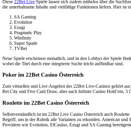
Diese
22Bet Live
Spiele lassen sich zudem mühelos über die Suchfunk
die unterhaltsame Inhalte und vielfältige Funktionen liefern. Hier ist
SA Gaming
Evolution
Ezugi
Pragmatic Play
Winfinity
Super Spade
TVBet
Neue Spiele erscheinen monatlich, und in den Lobbys der Spiele finden
wobei die Titel durch eine integrierte Suche leicht auffindbar sind.
Poker im 22Bet Casino Österreich
Zum virtuellen und Live-Angebot des 22Bet Live-Casinos gehört auch d
Bet City und Five Card Draw, aber auch Infinite Casino Hold’em, 3 
Roulette im 22Bet Casino Österreich
Selbstverständlich ist im 22Bet Live Casino Österreich auch Roulette 
Begriff, um in der Rubrik alle Varianten zu erkunden. American und E
Providern wie Evolution, ElCasino, Ezugi und SA Gaming bereitgeste