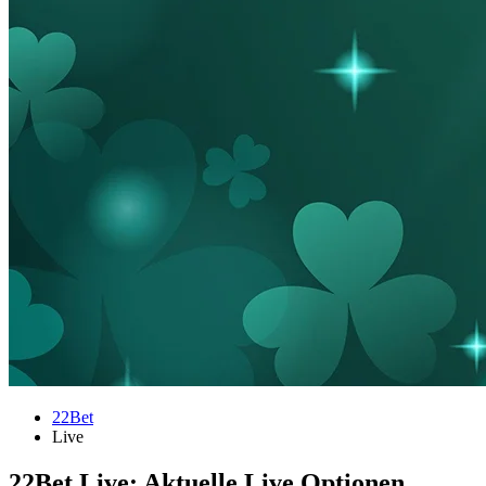
22Bet
Live
22Bet Live: Aktuelle Live Optionen