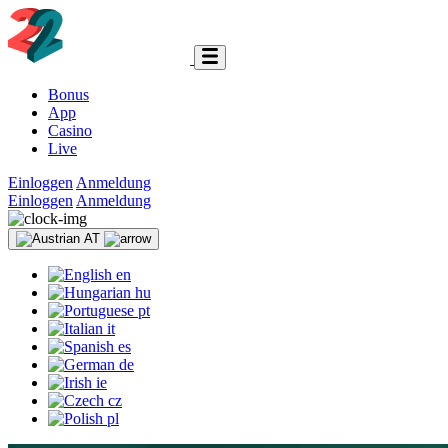
Bonus
App
Casino
Live
Einloggen
Anmeldung
Einloggen
Anmeldung
AT
en
hu
pt
it
es
de
ie
cz
pl