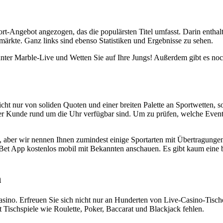
rt-Angebot angezogen, das die populärsten Titel umfasst. Darin entha
märkte. Ganz links sind ebenso Statistiken und Ergebnisse zu sehen.
er Marble-Live und Wetten Sie auf Ihre Jungs! Außerdem gibt es noch d
nicht nur von soliden Quoten und einer breiten Palette an Sportwetten, 
er Kunde rund um die Uhr verfügbar sind. Um zu prüfen, welche Event
, aber wir nennen Ihnen zumindest einige Sportarten mit Übertragungen.
2Bet App kostenlos mobil mit Bekannten anschauen. Es gibt kaum eine
h
asino. Erfreuen Sie sich nicht nur an Hunderten von Live-Casino-Ti
Tischspiele wie Roulette, Poker, Baccarat und Blackjack fehlen.