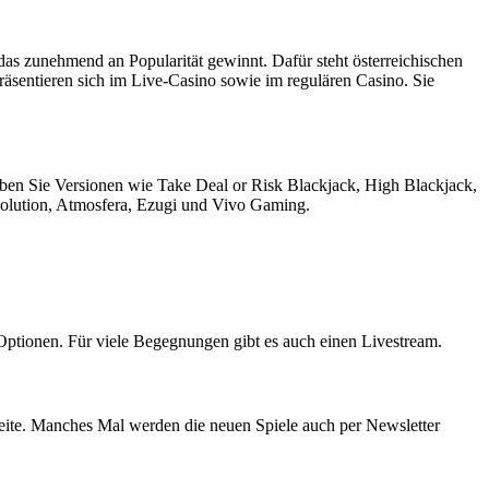
, das zunehmend an Popularität gewinnt. Dafür steht österreichischen
räsentieren sich im Live-Casino sowie im regulären Casino. Sie
rleben Sie Versionen wie Take Deal or Risk Blackjack, High Blackjack,
volution, Atmosfera, Ezugi und Vivo Gaming.
ptionen. Für viele Begegnungen gibt es auch einen Livestream.
eite. Manches Mal werden die neuen Spiele auch per Newsletter