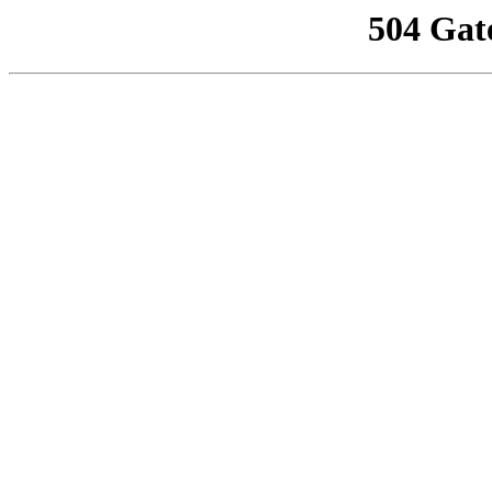
504 Gat