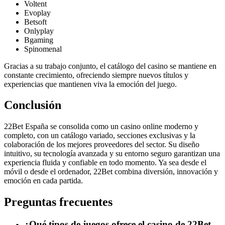
Voltent
Evoplay
Betsoft
Onlyplay
Bgaming
Spinomenal
Gracias a su trabajo conjunto, el catálogo del casino se mantiene en
constante crecimiento, ofreciendo siempre nuevos títulos y
experiencias que mantienen viva la emoción del juego.
Conclusión
22Bet España se consolida como un casino online moderno y
completo, con un catálogo variado, secciones exclusivas y la
colaboración de los mejores proveedores del sector. Su diseño
intuitivo, su tecnología avanzada y su entorno seguro garantizan una
experiencia fluida y confiable en todo momento. Ya sea desde el
móvil o desde el ordenador, 22Bet combina diversión, innovación y
emoción en cada partida.
Preguntas frecuentes
¿Qué tipos de juegos ofrece el casino de 22Bet