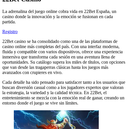
La adrenalina del juego online cobra vida en 22Bet España, un
casino donde la innovación y la emoción se fusionan en cada
partida.
Registro
22Bet casino se ha consolidado como una de las plataformas de
casino online más completas del país. Con una interfaz moderna,
fluida y compatible con varios dispositivos, ofrece una experiencia
inmersiva que transforma cada sesión en una aventura llena de
oportunidades. Su catálogo supera los miles de títulos, con opciones
que van desde las tragaperras clásicas hasta los juegos más
avanzados con crupieres en vivo.
Cada detalle ha sido pensado para satisfacer tanto a los usuarios que
buscan diversión casual como a los jugadores expertos que valoran
la estrategia, la variedad y la calidad técnica. En 22Bet, el
entretenimiento se mezcla con la emoción real de ganar, creando un
entorno donde el juego se vive sin límites.