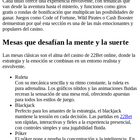
Cada título ofrece una experiencia envolvente, con temáticas que
van desde la aventura hasta el misterio, y funciones como giros
gratis o rondas de bonificación que multiplican las posibilidades de
ganar. Juegos como Code of Fortune, Wild Pirates o Cash Booster
demuestran por qué esta sección es una de las más emocionantes y
populares del casino.
Mesas que desafían la mente y la suerte
Las mesas clásicas son el alma del casino de 22Bet online, donde la
estrategia y la emoción se combinan en un entorno realista y
envolvente.
Ruleta
Con su mecánica sencilla y su ritmo constante, la ruleta es
pura adrenalina. Los gráficos nítidos y las animaciones fluidas
recrean la sensación de una mesa real, ofreciendo apuestas
para todos los estilos de juego.
Blackjack
Perfecto para los amantes de la estrategia, el blackjack
mantiene la tensión en cada decisión. Las partidas en
22Bet
son rápidas, interactivas y fieles a la experiencia presencial,
con controles simples y una jugabilidad fluida.
Póker
El póker pone a prueba la concentración y la inteligencia. En