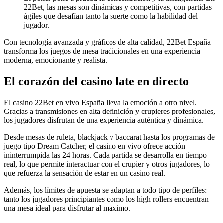
22Bet, las mesas son dinámicas y competitivas, con partidas
ágiles que desafían tanto la suerte como la habilidad del
jugador.
Con tecnología avanzada y gráficos de alta calidad, 22Bet España
transforma los juegos de mesa tradicionales en una experiencia
moderna, emocionante y realista.
El corazón del casino late en directo
El casino 22Bet en vivo España lleva la emoción a otro nivel.
Gracias a transmisiones en alta definición y crupieres profesionales,
los jugadores disfrutan de una experiencia auténtica y dinámica.
Desde mesas de ruleta, blackjack y baccarat hasta los programas de
juego tipo Dream Catcher, el casino en vivo ofrece acción
ininterrumpida las 24 horas. Cada partida se desarrolla en tiempo
real, lo que permite interactuar con el crupier y otros jugadores, lo
que refuerza la sensación de estar en un casino real.
Además, los límites de apuesta se adaptan a todo tipo de perfiles:
tanto los jugadores principiantes como los high rollers encuentran
una mesa ideal para disfrutar al máximo.