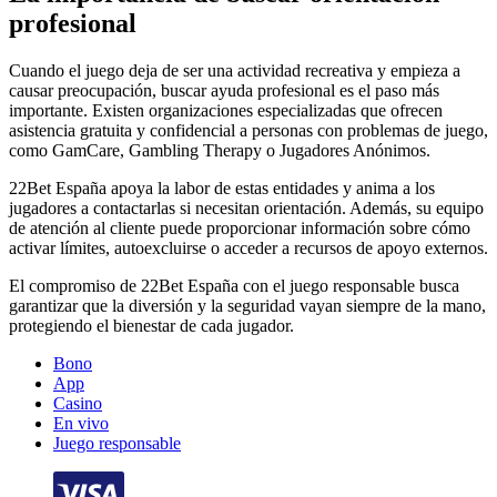
profesional
Cuando el juego deja de ser una actividad recreativa y empieza a
causar preocupación, buscar ayuda profesional es el paso más
importante. Existen organizaciones especializadas que ofrecen
asistencia gratuita y confidencial a personas con problemas de juego,
como GamCare, Gambling Therapy o Jugadores Anónimos.
22Bet España apoya la labor de estas entidades y anima a los
jugadores a contactarlas si necesitan orientación. Además, su equipo
de atención al cliente puede proporcionar información sobre cómo
activar límites, autoexcluirse o acceder a recursos de apoyo externos.
El compromiso de 22Bet España con el juego responsable busca
garantizar que la diversión y la seguridad vayan siempre de la mano,
protegiendo el bienestar de cada jugador.
Bono
App
Casino
En vivo
Juego responsable