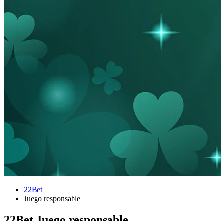
22Bet
Juego responsable
22Bet Juego responsable