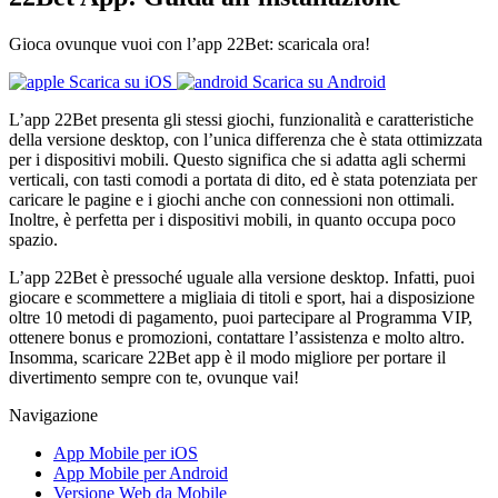
Gioca ovunque vuoi con l’app 22Bet: scaricala ora!
Scarica su iOS
Scarica su Android
L’app 22Bet presenta gli stessi giochi, funzionalità e caratteristiche
della versione desktop, con l’unica differenza che è stata ottimizzata
per i dispositivi mobili. Questo significa che si adatta agli schermi
verticali, con tasti comodi a portata di dito, ed è stata potenziata per
caricare le pagine e i giochi anche con connessioni non ottimali.
Inoltre, è perfetta per i dispositivi mobili, in quanto occupa poco
spazio.
L’app 22Bet è pressoché uguale alla versione desktop. Infatti, puoi
giocare e scommettere a migliaia di titoli e sport, hai a disposizione
oltre 10 metodi di pagamento, puoi partecipare al Programma VIP,
ottenere bonus e promozioni, contattare l’assistenza e molto altro.
Insomma, scaricare 22Bet app è il modo migliore per portare il
divertimento sempre con te, ovunque vai!
Navigazione
App Mobile per iOS
App Mobile per Android
Versione Web da Mobile