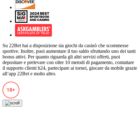
Su 22Bet hai a disposizione sia giochi da casinò che scommesse
sportive. Inoltre, puoi aumentare il tuo saldo sfruttando uno dei tanti
bonus attivi. Per quanto riguarda gli altri servizi offerti, puoi
depositare e prelevare con oltre 10 metodi di pagamento, contattare
il supporto clienti h24, partecipare ai tornei, giocare da mobile grazie
all’app 22Bet e molto altro.