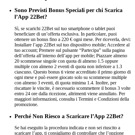
Sono Previsti Bonus Speciali per chi Scarica
l’App 22Bet?
Sì, se scarichi 22Bet sul tuo smartphone o tablet puoi
beneficiare di un’offerta esclusiva. In particolare, puoi
ottenere un bonus fino a 220 € ogni mese. Per riceverla, devi:
Installare l’app 22Bet sul tuo dispositivo mobile; Accedere al
tuo account; Premere sul pulsante “Partecipa” sulla pagina
dell’offerta all’interno dell’app per mobile; Piazzare almeno
20 scommesse singole con quota di almeno 1.5 oppure
multiple con almeno 2 eventi di quota non inferiore a 1.3
ciascuno. Questo bonus ti viene accreditato il primo giorno di
ogni mese e può essere giocato solo su scommesse multiple
con almeno 3 eventi, di quota minima 1.4. Inoltre, per
riscattare le vincite, è necessario scommettere il bonus 3 volte
entro 24 ore dalla ricezione, altrimenti viene annullato. Per
maggiori informazioni, consulta i Termini e Condizioni della
promozione.
Perché Non Riesco a Scaricare l’App 22Bet?
Se hai eseguito la procedura indicata e non sei riuscito a
scaricare l’app, ti consigliamo di controllare che l’opzione