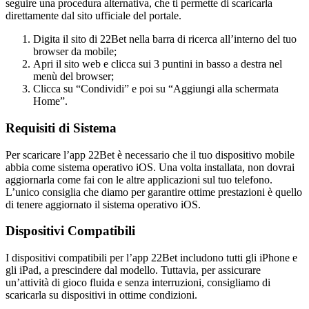
seguire una procedura alternativa, che ti permette di scaricarla
direttamente dal sito ufficiale del portale.
Digita il sito di 22Bet nella barra di ricerca all’interno del tuo
browser da mobile;
Apri il sito web e clicca sui 3 puntini in basso a destra nel
menù del browser;
Clicca su “Condividi” e poi su “Aggiungi alla schermata
Home”.
Requisiti di Sistema
Per scaricare l’app 22Bet è necessario che il tuo dispositivo mobile
abbia come sistema operativo iOS. Una volta installata, non dovrai
aggiornarla come fai con le altre applicazioni sul tuo telefono.
L’unico consiglia che diamo per garantire ottime prestazioni è quello
di tenere aggiornato il sistema operativo iOS.
Dispositivi Compatibili
I dispositivi compatibili per l’app 22Bet includono tutti gli iPhone e
gli iPad, a prescindere dal modello. Tuttavia, per assicurare
un’attività di gioco fluida e senza interruzioni, consigliamo di
scaricarla su dispositivi in ottime condizioni.