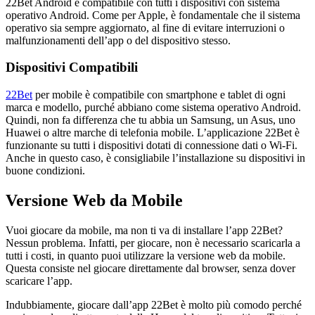
22Bet Android è compatibile con tutti i dispositivi con sistema
operativo Android. Come per Apple, è fondamentale che il sistema
operativo sia sempre aggiornato, al fine di evitare interruzioni o
malfunzionamenti dell’app o del dispositivo stesso.
Dispositivi Compatibili
22Bet
per mobile è compatibile con smartphone e tablet di ogni
marca e modello, purché abbiano come sistema operativo Android.
Quindi, non fa differenza che tu abbia un Samsung, un Asus, uno
Huawei o altre marche di telefonia mobile. L’applicazione 22Bet è
funzionante su tutti i dispositivi dotati di connessione dati o Wi-Fi.
Anche in questo caso, è consigliabile l’installazione su dispositivi in
buone condizioni.
Versione Web da Mobile
Vuoi giocare da mobile, ma non ti va di installare l’app 22Bet?
Nessun problema. Infatti, per giocare, non è necessario scaricarla a
tutti i costi, in quanto puoi utilizzare la versione web da mobile.
Questa consiste nel giocare direttamente dal browser, senza dover
scaricare l’app.
Indubbiamente, giocare dall’app 22Bet è molto più comodo perché