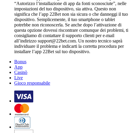
“Autorizzo l’installazione di app da fonti sconosciute”, nelle
impostazioni del tuo dispositivo, sia attiva. Questo non
significa che l’app 22Bet non sia sicura o che danneggi il tuo
dispositivo. Semplicemente, il tuo smartphone o tablet
potrebbe non riconoscerla. Se anche dopo l’attivazione di
questa opzione dovessi riscontrare comunque dei problemi, ti
consigliamo di contattare il supporto clienti per e-mail
all’indirizzo support@22bet.com. Un nostro tecnico saprà
individuare il problema e indicarti la corretta procedura per
installare l’app 22Bet sul tuo dispositivo.
Bonus
App
Casinò
Live
Gioco responsabile