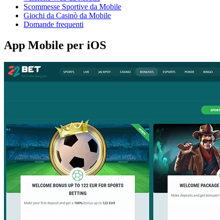
Scommesse Sportive da Mobile
Giochi da Casinò da Mobile
Domande frequenti
App Mobile per iOS